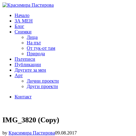
Начало
ЗА МЕН
Блог
Снимки
Лица
На път
От тук-от там
Природа
Пътеписи
Публикации
Другите за мен
Арт
Лични проекти
Други проекти
Контакт
IMG_3820 (Copy)
by
Красимира Пастирова
09.08.2017